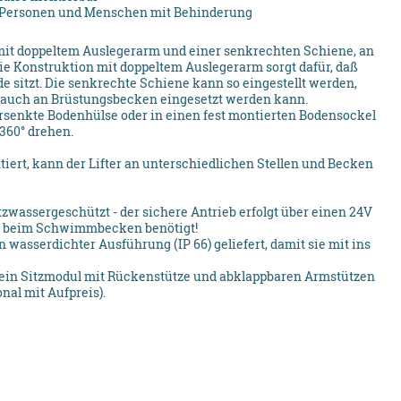
e Personen und Menschen mit Behinderung
mit doppeltem Auslegerarm und einer senkrechten Schiene, an
Die Konstruktion mit doppeltem Auslegerarm sorgt dafür, daß
de sitzt. Die senkrechte Schiene kann so eingestellt werden,
ls auch an Brüstungsbecken eingesetzt werden kann.
ersenkte Bodenhülse oder in einen fest montierten Bodensockel
360° drehen.
rt, kann der Lifter an unterschiedlichen Stellen und Becken
zwassergeschützt - der sichere Antrieb erfolgt über einen 24V
g beim Schwimmbecken benötigt!
 wasserdichter Ausführung (IP 66) geliefert, damit sie mit ins
 ein Sitzmodul mit Rückenstütze und abklappbaren Armstützen
onal mit Aufpreis).