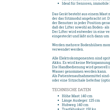
Ideal für Senioren, immobil
Das Gerät besteht aus einem Mast 
der das Sitzmodul angebracht ist. 
der Benutzer in jeder Position gera
daß der Lifter sowohl an Boden- a
Der Lifter wird entweder in eine v
eingesteckt und läßt sich dann um 
Werden mehrere Bodenhülsen montie
verwendet werden.
Alle Elektrokomponenten sind sprit
Akku. Es wird keine Netzspannun
Die Handbedienung wird generell in
Wasser genommen werden kann.
Als Patientenaufnahmemittel sind
oder eine Sitzschale lieferbar (opti
TECHNISCHE DATEN
Höhe Mast: 140 cm
Länge Ausleger: 125 cm
Hubweg: 140 cm
Tragfähigkeit: 150 kg