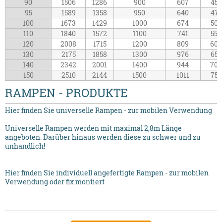
90
1506
1286
900
607
450
95
1589
1358
950
640
475
100
1673
1429
1000
674
500
110
1840
1572
1100
741
550
120
2008
1715
1200
809
600
130
2175
1858
1300
976
650
140
2342
2001
1400
944
700
150
2510
2144
1500
1011
750
RAMPEN - PRODUKTE
Hier finden Sie universelle Rampen - zur mobilen Verwendung
Universelle Rampen werden mit maximal 2,8m Länge
angeboten. Darüber hinaus werden diese zu schwer und zu
unhandlich!
Hier finden Sie individuell angefertigte Rampen - zur mobilen
Verwendung oder fix montiert